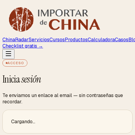
ChinaRadar
Servicios
Cursos
Productos
Calculadora
Casos
Bl
Checklist gratis →
ACCESO
Inicia
sesión
Te enviamos un enlace al email — sin contraseñas que
recordar.
Cargando…