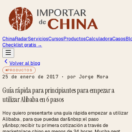
ChinaRadar
Servicios
Cursos
Productos
Calculadora
Casos
Bl
Checklist gratis →
Volver al blog
PRODUCTOS
25 de enero de 2017
· por Jorge Mora
Guía rápida para principiantes para empezar a
utilizar Alibaba en 6 pasos
Hoy quiero presentarte una guía rápida empezar a utilizar
Alibaba , para que puedas dar&nbsp;el paso
y&nbsp;recibir tu primera cotización a través de
marketplace chino en menos de 24 horas. Mucha gent...